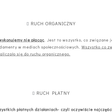
RUCH ORGANICZNY
 wykonujemy nie płacąc
. Jest to wszystko, co związane j
ndamenty w mediach społecznościowych.
Wszystko co z
liczało się do ruchu organicznego.
RUCH PŁATNY
stkich płatnych działaniach- czyli oczywiście najczęści