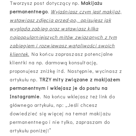
Tworzysz post dotyczący np.
Makijażu
permanentnego
.
Wyjaśniasz czym jest makijaż,
wstawiasz zdjęcia przed-po, opisujesz jak
wygląda zabieg oraz wstawiasz kilka
najpopularniejszych mitów związanych z tym
zabiegiem i rozwiewasz wątpliwości swoich
klientek.
Na końcu zapraszasz potencjalne
klientki na np. darmową konsultację,
proponujesz zniżkę itd. Następnie, wycinasz z
artykułu np.
TRZY mity związane z makijażem
permanentnym i wklejasz je do postu na
Instagramie
. Na końcu wklejasz też link do
głównego artykułu, np: „Jeśli chcesz
dowiedzieć się więcej na temat makijażu
permanentnego i nie tylko, zapraszam do
artykułu poniżej!”