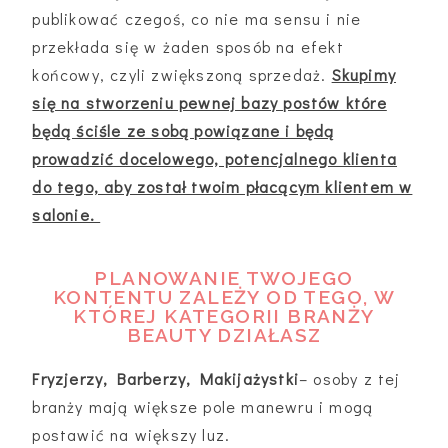
publikować czegoś, co nie ma sensu i nie
przekłada się w żaden sposób na efekt
końcowy, czyli zwiększoną sprzedaż.
Skupimy
się na stworzeniu pewnej bazy postów które
będą ściśle ze sobą powiązane i będą
prowadzić docelowego, potencjalnego klienta
do tego, aby został twoim płacącym klientem w
salonie.
PLANOWANIE TWOJEGO
KONTENTU ZALEŻY OD TEGO, W
KTÓREJ KATEGORII BRANŻY
BEAUTY DZIAŁASZ
Fryzjerzy, Barberzy, Makijażystki
– osoby z tej
branży mają większe pole manewru i mogą
postawić na większy luz.