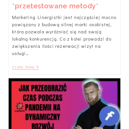
*przetestowane metody*
Marketing Linergistki jest najczęściej mocno
powiązany z budową silnej marki osobistej,
która pozwala wyróżniać się nad swoją
lokalną konkurencją. Co z kolei prowadzi do
zwiększenia ilości rezerwacji wizyt na
usługi…
Jak
Czytaj Dalej
Pozyskać
Więcej
Klientek
Na
Makijaż
Permanentny?
*przetestowane
Metody*