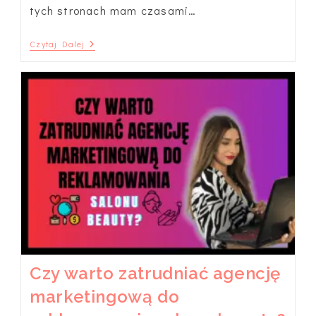
tych stronach mam czasami…
Jak
Czytaj Dalej
Prowadzić
Dochodowy
Fanpage
Gabinetu
Beauty?
Czy warto zatrudniać agencję
marketingową do