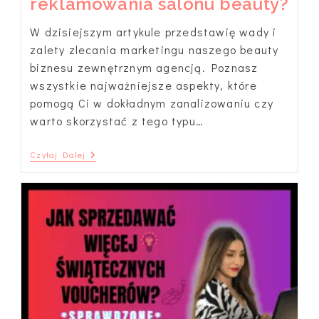
reklamowania salonu beauty?
W dzisiejszym artykule przedstawię wady i
zalety zlecania marketingu naszego beauty
biznesu zewnętrznym agencją. Poznasz
wszystkie najważniejsze aspekty, które
pomogą Ci w dokładnym zanalizowaniu czy
warto skorzystać z tego typu…
Czy
Czytaj Dalej
Warto
Zatrudniać
Agencję
Marketingową
Do
Reklamowania
Salonu
Beauty?