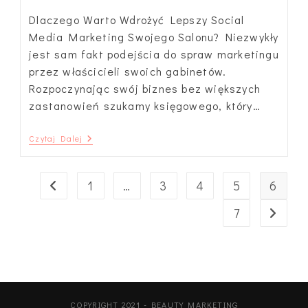
Dlaczego Warto Wdrożyć Lepszy Social
Media Marketing Swojego Salonu? Niezwykły
jest sam fakt podejścia do spraw marketingu
przez właścicieli swoich gabinetów.
Rozpoczynając swój biznes bez większych
zastanowień szukamy księgowego, który…
Czy
Czytaj Dalej
Reklama
Usług
Kosmetycznych
Na
1
…
3
4
5
6
Go to the previous page
Facebooku
Jest
7
Go to t
Skuteczna?
COPYRIGHT 2021 - BEAUTY MARKETING