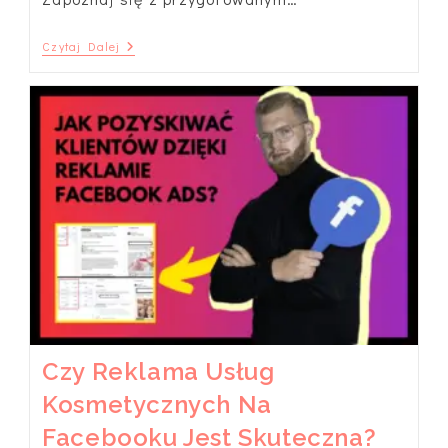
Jak
Czytaj Dalej
Stworzyć
Wyróżnione
Relacje
Na
Instagramie?
Czy Reklama Usług
Kosmetycznych Na
Facebooku Jest Skuteczna?