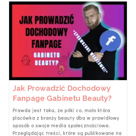
Klientów
Do
Gabinetu
Beauty
W
2023
Roku
Jak Prowadzić Dochodowy
Fanpage Gabinetu Beauty?
Prawda jest taka, że póki co, mało która
placówka z branży beauty dba w prawidłowy
sposób o swoje media społecznościowe.
Przeglądając treści, które są publikowane na