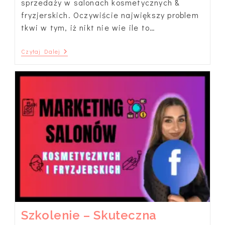
sprzedaży w salonach kosmetycznych &
fryzjerskich. Oczywiście największy problem
tkwi w tym, iż nikt nie wie ile to…
Czy
Czytaj Dalej
Warto
Reklamować
Gabinet
Podczas
Pandemii
Koronawirusa?
Szkolenie – Skuteczna