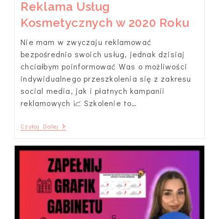
Reklama Usług
Kosmetycznych w 2020 Roku
Nie mam w zwyczaju reklamować
bezpośrednio swoich usług, jednak dzisiaj
chciałbym poinformować Was o możliwości
indywidualnego przeszkolenia się z zakresu
social media, jak i płatnych kampanii
reklamowych 📈 Szkolenie to…
Szkolenie
Czytaj Dalej
–
Skuteczna
Reklama
Usług
Kosmetycznych
W
2020
Roku