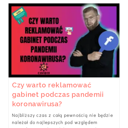
Czas
Podczas
Pandemii
Na
Dynamiczny
Rozwój
Swojego
Gabinetu
Beauty?
Czy warto reklamować
gabinet podczas pandemii
koronawirusa?
Najbliższy czas z całą pewnością nie będzie
należał do najlepszych pod względem