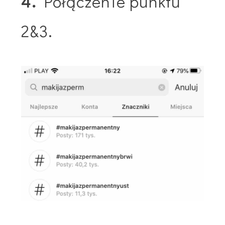
4.
Połączenie punktu
2&3.​