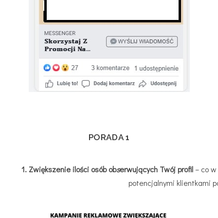
PORADA 1
1. Zwiększenie ilości osób ob
s
erwujących Twój profil
– co w 
potencjalnymi klientkami 