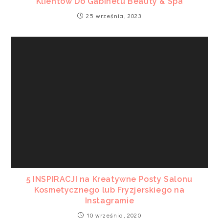
Klientów Do Gabinetu Beauty & Spa
25 września, 2023
5 INSPIRACJI na Kreatywne Posty Salonu
Kosmetycznego lub Fryzjerskiego na
Instagramie
10 września, 2020